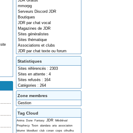
JDR Gratuit
mmorpg
Serveurs Discord JDR
Boutiques
JDR par chat vocal
Magazines de JDR
Sites généralistes
Sites thématique
site
Associations et clubs
JDR par chat texte ou forum
Statistiques
Sites référencés : 2303
Sites en attente : 4
Sites refusés : 164
Catégories : 264
Zone membres
Gestion
Tag Cloud
JDR
Médiéval
Anima
Dune
Fantasy
Prophecy
Toon
alandara
aria
association
cops
cthulhu
bitume
bloodlust
club
conan