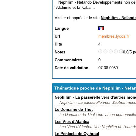
Nephilim - Nefando Developpements non dénué
l'Alchimie et la Kabal...
Visiter et apprécier le site
Nephilim - Nefand
Langue
Url
membres.lycos.fr
Hits
4
Notes
0.0/5 p
Commentaires
0
Date de validation
07-08-0959
Thématique proche de Nephilim - Nefa
Nephilim - La passerelle vers d'autres mon
Nephilim - La passerelle vers d'autres monde
Le Domaine de Thot
Le Domaine de Thot Une vision personnelle d
Les Vies d'Alantea
Les Vies d'Alantea Une Nephilim de l'eau dév
Le Pentacle de Cythraul