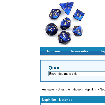
Annuaire
Nouveautés
Top
Quoi
Annuaire
>
Sites thématique
>
Nephilim
>
Nep
Nephilim - Nefando