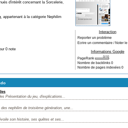
s d'intérêt concernant la Sorcelerie,
o
, appartenant à la catégorie
Nephilim
Interaction
Reporter un problème
Ecrire un commentaire / Noter le 
our 0 note
Informations Google
PageRank
Nombre de backlinks
0
Nombre de pages indexées
0
ndo
des
s Présentation du jeu, d'explications...
es nephilim de troisième génération, une...
oile son histoire, ses quêtes et ses...