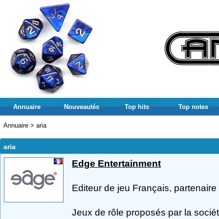
Annuaire
Nouveautés
Top hits
Top notes
Annuaire
>
aria
aria
Edge Entertainment
Editeur de jeu Français, partenai
Jeux de rôle proposés par la sociét