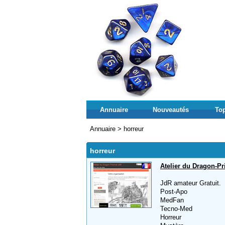
Annuaire
Nouveautés
Top
Annuaire
>
horreur
horreur
Atelier du Dragon-Pr
JdR amateur Gratuit.
Post-Apo
MedFan
Tecno-Med
Horreur