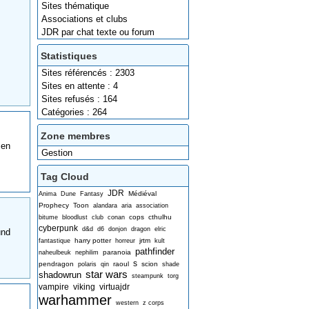
Sites thématique
Associations et clubs
JDR par chat texte ou forum
Statistiques
Sites référencés : 2303
Sites en attente : 4
Sites refusés : 164
Catégories : 264
Zone membres
 en
Gestion
Tag Cloud
JDR
Médiéval
Anima
Dune
Fantasy
Prophecy
Toon
alandara
aria
association
cops
cthulhu
bitume
bloodlust
club
conan
cyberpunk
d&d
d6
donjon
dragon
elric
und
harry potter
jrtm
fantastique
horreur
kult
pathfinder
paranoia
naheulbeuk
nephilim
s
pendragon
raoul
scion
polaris
qin
shade
star wars
shadowrun
steampunk
torg
vampire
viking
virtuajdr
warhammer
western
z corps