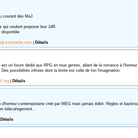
au courant des MaJ
x qui veulent proposer leur JdR.
r disponible
smal.e-monsite.com
|
Détails
) est un forum dédié aux RPG en tous genres, allant de la romance à l'horreur
 Des possibilités infinies dont la limite est celle de ton l'imagination.
if.org
|
Détails
d'horreur contemporaine créé par WEG mais jamais édité. Régles et backro
en télécahrgement...
|
Détails