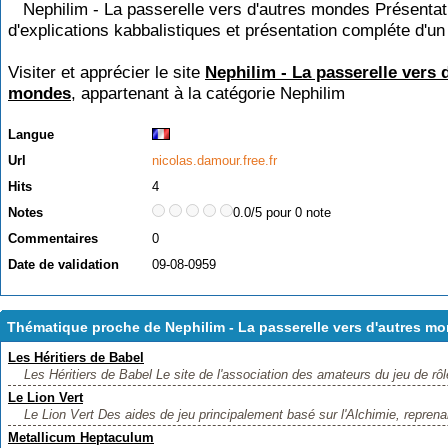
Nephilim - La passerelle vers d'autres mondes Présentati
d'explications kabbalistiques et présentation compléte d'un 
Visiter et apprécier le site
Nephilim - La passerelle vers 
mondes
, appartenant à la catégorie
Nephilim
Langue
Url
nicolas.damour.free.fr
Hits
4
Notes
0.0/5 pour 0 note
Commentaires
0
Date de validation
09-08-0959
Thématique proche de Nephilim - La passerelle vers d'autres m
Les Héritiers de Babel
Les Héritiers de Babel Le site de l'association des amateurs du jeu de rô
Le Lion Vert
Le Lion Vert Des aides de jeu principalement basé sur l'Alchimie, reprenan
Metallicum Heptaculum