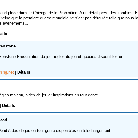
place dans le Chicago de la Prohibition. A un détail près : les zombies. E
principe que la première guerre mondiale ne s’est pas déroulée telle que nous l
s évènements...
ails
kenstone
stone Présentation du jeu, régles du jeu et goodies disponibles en
hing.net
|
Détails
s maison, aides de jeu et inspirations en tout genre...
|
Détails
Dead
d Aides de jeu en tout genre disponibles en téléchargement...