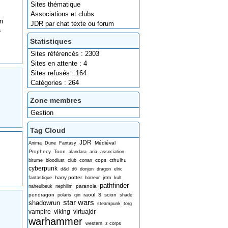
Sites thématique
Associations et clubs
n
JDR par chat texte ou forum
a
Statistiques
Sites référencés : 2303
Sites en attente : 4
Sites refusés : 164
Catégories : 264
Zone membres
Gestion
Tag Cloud
JDR
Médiéval
Anima
Dune
Fantasy
Prophecy
Toon
alandara
aria
association
cops
cthulhu
bitume
bloodlust
club
conan
cyberpunk
d&d
d6
donjon
dragon
elric
harry potter
jrtm
fantastique
horreur
kult
pathfinder
paranoia
naheulbeuk
nephilim
s
pendragon
raoul
scion
polaris
qin
shade
star wars
shadowrun
steampunk
torg
vampire
viking
virtuajdr
warhammer
western
z corps