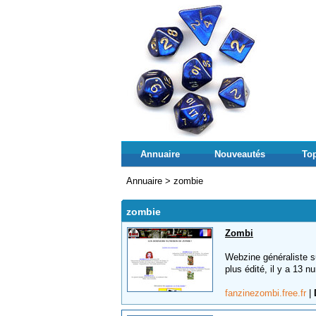
Annuaire
Nouveautés
Top
Annuaire
>
zombie
zombie
Zombi
Webzine généraliste su
plus édité, il y a 13 n
fanzinezombi.free.fr
|