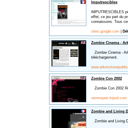
Imputrescibles
IMPUTRESCIBLES prend 
effet, ce jeu part du 
connaissons. Tous ce
sites.google.com
|
Dét
Zombie Cinema - Ar
Zombie Cinema - Arken
téléchargement.
www.arkenstonepublis
Zombie Con 2002
Zombie Con 2002 Régle
ravenspoe.tripod.com
Zombie and Living 
Zombie and Living Dea