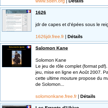
www.sden.org
|
Détails
1626
jdr de capes et d'épées sous le reig
1626jdr.free.fr
|
Détails
Salomon Kane
Solomon Kane
Le jeu de rôle complet (format pdf). 
jeu, mise en ligne en Août 2007. Pa
cette ultime mouture propose du m
de Solomon...
solomonkane.free.fr
|
Détails
Les Errants d'Ukiyo