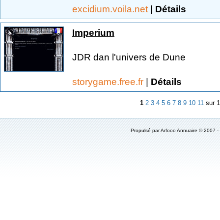
excidium.voila.net
|
Détails
Imperium
JDR dan l'univers de Dune
storygame.free.fr
|
Détails
1
2
3
4
5
6
7
8
9
10
11
sur 
Propulsé par
Arfooo Annuaire
© 2007 -