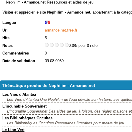
Nephilim - Armance.net Ressources et aides de jeu.
Visiter et apprécier le site
Nephilim - Armance.net
, appartenant à la catég
Langue
Url
armance.net.free.fr
Hits
5
Notes
0.0/5 pour 0 note
Commentaires
0
Date de validation
09-08-0959
Thématique proche de Nephilim - Armance.net
Les Vies d'Alantea
Les Vies d'Alantea Une Nephilim de l'eau dévoile son histoire, ses quêtes 
L'incunable Souverainet
L'incunable Souverainet Des aides de jeu à foison, des régles maisons et
Les Bibliothéques Occultes
Les Bibliothéques Occultes Ressources litteraires pour maitre de jeu.
Le Lion Vert