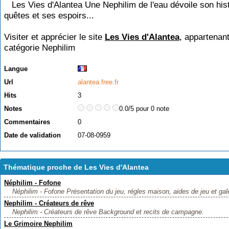
Les Vies d'Alantea Une Nephilim de l'eau dévoile son hist
quêtes et ses espoirs...
Visiter et apprécier le site
Les Vies d'Alantea
, appartenant
catégorie
Nephilim
Langue
Url
alantea.free.fr
Hits
3
Notes
0.0/5 pour 0 note
Commentaires
0
Date de validation
07-08-0959
Thématique proche de Les Vies d'Alantea
Néphilim - Fofone
Néphilim - Fofone Présentation du jeu, régles maison, aides de jeu et gale
Nephilim - Créateurs de rêve
Nephilim - Créateurs de rêve Background et recits de campagne.
Le Grimoire Nephilim