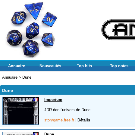
Annuaire
Nouveautés
Top hits
Top notes
Annuaire
>
Dune
Dune
Imperium
JDR dan l'univers de Dune
storygame.free.fr
|
Détails
Dune