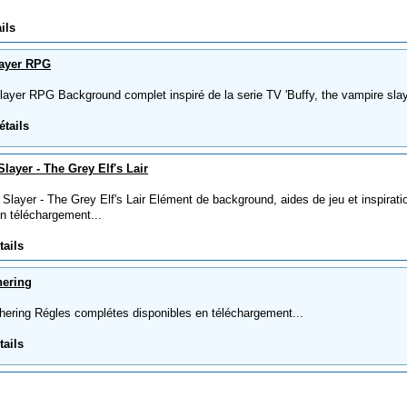
ils
layer RPG
yer RPG Background complet inspiré de la serie TV 'Buffy, the vampire slaye
étails
layer - The Grey Elf's Lair
layer - The Grey Elf's Lair Elément de background, aides de jeu et inspirati
en téléchargement...
tails
hering
ering Régles complétes disponibles en téléchargement...
tails