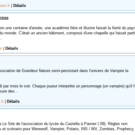
orum.fr
|
Détails
Cross
on une centaine d'année, une académie fière et illustre faisait la fierté du pays
 du monde. C'était un ancien bâtiment, composé d'une chapelle qui faisait part
..
et
|
Détails
iation de Grandeur Nature semi-persistant dans l'univers de Vampire la
par mois le soir. Chaque joueur interprète un personnage (un vampire) qu'il f
sure des...
.fr
|
Détails
Le Site de l'association du lycée du Castella à Pamier ( 09). Régles non
jeu et scénario pour Werewolf, Vampire, Polaris, INS / MV, Zombies, Prophecy,