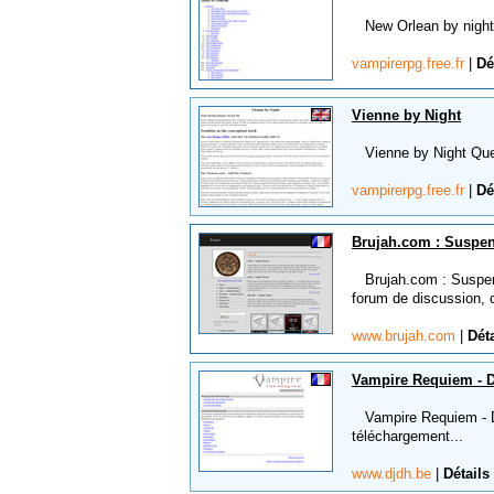
New Orlean by night Vi
vampirerpg.free.fr
|
Dé
Vienne by Night
Vienne by Night Quelq
vampirerpg.free.fr
|
Dé
Brujah.com : Suspe
Brujah.com : Suspende
forum de discussion, 
www.brujah.com
|
Déta
Vampire Requiem - De
Vampire Requiem - Des
téléchargement...
www.djdh.be
|
Détails