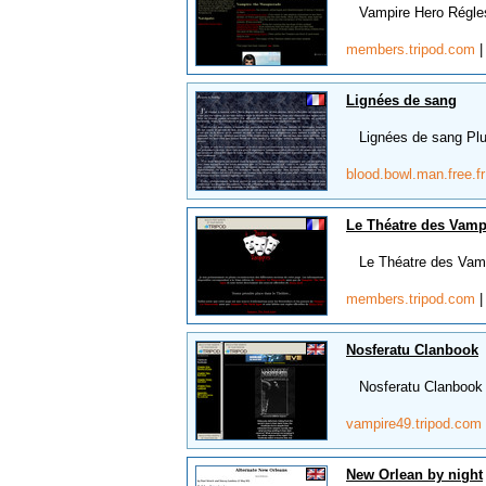
Vampire Hero Régles 
members.tripod.com
Lignées de sang
Lignées de sang Plus d
blood.bowl.man.free.f
Le Théatre des Vamp
Le Théatre des Vampi
members.tripod.com
Nosferatu Clanbook
Nosferatu Clanbook L
vampire49.tripod.com
New Orlean by night