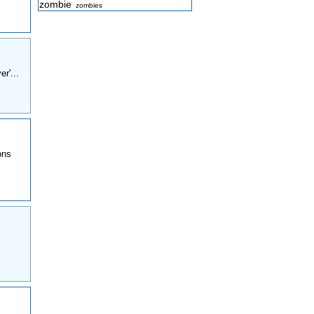
zombie
zombies
r'...
ons