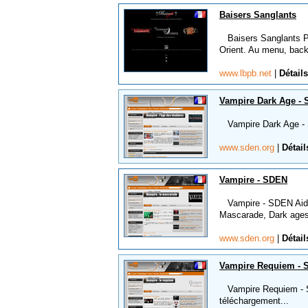
Baisers Sanglants
Baisers Sanglants Pr
Orient. Au menu, backg
www.lbpb.net
|
Détails
Vampire Dark Age -
Vampire Dark Age - S
www.sden.org
|
Détail
Vampire - SDEN
Vampire - SDEN Aides 
Mascarade, Dark ages 
www.sden.org
|
Détail
Vampire Requiem -
Vampire Requiem - SD
téléchargement...