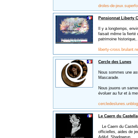
droles-de-jeux.superf
Pensionnat Liberty 
Il y a longtemps, envir
faisait même la fierté
patrimoine historique,.
liberty-cross.brulant.n
Cercle des Lunes
Nous sommes une assoc
Mascarade.
Nous jouons un samedi 
évoluer au fur et à me
cercledeslunes.unblog
Le Caern du Castella
Le Caern du Castella 
officielles, aides de 
Ad&d, Shadowrun...