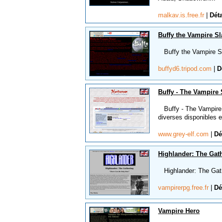
malkav.is.free.fr
|
Déta
Buffy the Vampire S
Buffy the Vampire Sla
buffyd6.tripod.com
|
D
Buffy - The Vampire S
Buffy - The Vampire S
diverses disponibles 
www.grey-elf.com
|
Dé
Highlander: The Gat
Highlander: The Gath
vampirerpg.free.fr
|
Dé
Vampire Hero