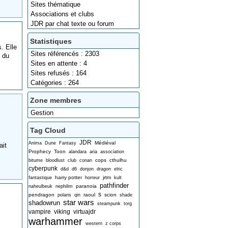
Sites thématique
Associations et clubs
JDR par chat texte ou forum
Statistiques
. Elle
Sites référencés : 2303
i du
Sites en attente : 4
Sites refusés : 164
Catégories : 264
Zone membres
Gestion
Tag Cloud
JDR
Médiéval
Anima
Dune
Fantasy
ait
Prophecy
Toon
alandara
aria
association
cops
cthulhu
bitume
bloodlust
club
conan
cyberpunk
d&d
d6
donjon
dragon
elric
harry potter
jrtm
fantastique
horreur
kult
pathfinder
paranoia
naheulbeuk
nephilim
s
pendragon
raoul
scion
polaris
qin
shade
star wars
shadowrun
steampunk
torg
vampire
viking
virtuajdr
warhammer
western
z corps