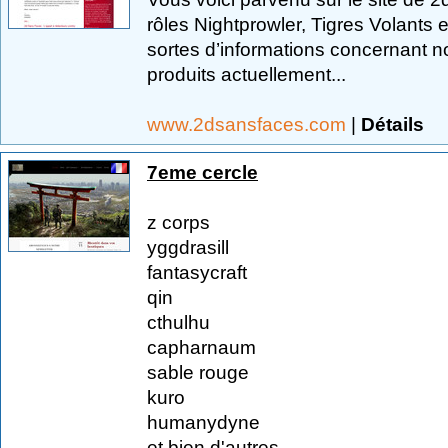
rôles Nightprowler, Tigres Volants e
sortes d’informations concernant nos
produits actuellement...
www.2dsansfaces.com
|
Détails
7eme cercle
z corps
yggdrasill
fantasycraft
qin
cthulhu
capharnaum
sable rouge
kuro
humanydyne
et bien d'autres...