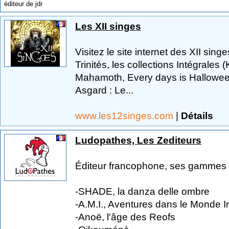
éditeur de jdr
Les XII singes
Visitez le site internet des XII sing
Trinités, les collections Intégrales
Mahamoth, Every days is Halloween)
Asgard : Le...
www.les12singes.com
|
Détails
Ludopathes, Les Zediteurs
Éditeur francophone, ses gammes 
-SHADE, la danza delle ombre
-A.M.I., Aventures dans le Monde In
-Anoë, l'âge des Reofs