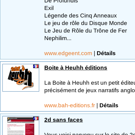
De Profundis
Exil
Légende des Cinq Anneaux
Le jeu de rôle du Disque Monde
Le Jeu de Rôle du Trône de Fer
Nephilim...
www.edgeent.com
|
Détails
Boite à Heuhh éditions
La Boite à Heuhh est un petit éditeu
précisément de jeux narratifs anglo
www.bah-editions.fr
|
Détails
2d sans faces
Vous voici parvenu sur le site de 2