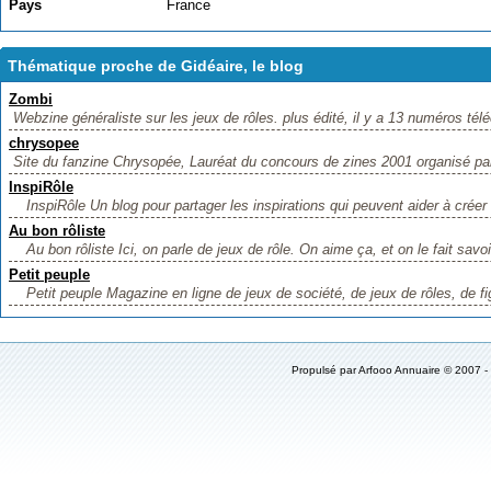
Pays
France
Thématique proche de Gidéaire, le blog
Zombi
Webzine généraliste sur les jeux de rôles. plus édité, il y a 13 numéros télé
chrysopee
Site du fanzine Chrysopée, Lauréat du concours de zines 2001 organisé par
InspiRôle
InspiRôle Un blog pour partager les inspirations qui peuvent aider à créer 
Au bon rôliste
Au bon rôliste Ici, on parle de jeux de rôle. On aime ça, et on le fait savoi
Petit peuple
Petit peuple Magazine en ligne de jeux de société, de jeux de rôles, de fig
Propulsé par
Arfooo Annuaire
© 2007 -