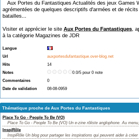
Aux Portes du Fantastiques Actualités des jeux Games 
agrémentées de quelques descriptifs d'armées et de récits
batailles...
Visiter et apprécier le site
Aux Portes du Fantastiques
, a
à la catégorie
Magazines de JDR
Langue
Url
auxportesdufantastique.over-blog.net
Hits
14
Notes
0.0/5 pour 0 note
Commentaires
0
Date de validation
08-08-0959
Thématique proche de Aux Portes du Fantastiques
Place To Go - People To Be (VO)
Place To Go - People To Be (VO) Un e-zine rôliste anglophone. Au menu,
InspiRôle
InspiRôle Un blog pour partager les inspirations qui peuvent aider à créer 