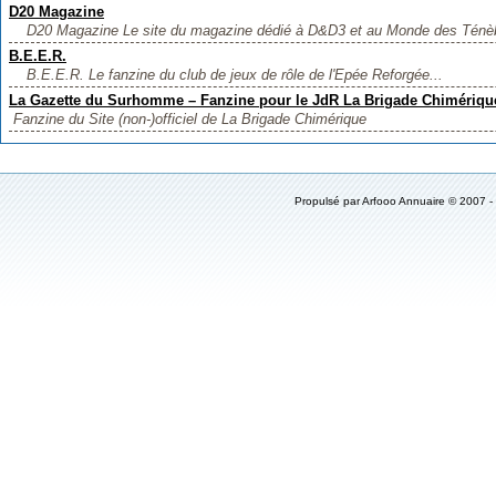
D20 Magazine
D20 Magazine Le site du magazine dédié à D&D3 et au Monde des Ténè
B.E.E.R.
B.E.E.R. Le fanzine du club de jeux de rôle de l'Epée Reforgée...
La Gazette du Surhomme – Fanzine pour le JdR La Brigade Chimériqu
Fanzine du Site (non-)officiel de La Brigade Chimérique
Propulsé par
Arfooo Annuaire
© 2007 -