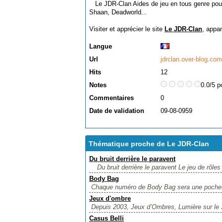
Le JDR-Clan Aides de jeu en tous genre pou
Shaan, Deadworld...
Visiter et apprécier le site
Le JDR-Clan
, appa
Langue
Url
jdrclan.over-blog.com
Hits
12
Notes
0.0/5 p
Commentaires
0
Date de validation
09-08-0959
Thématique proche de Le JDR-Clan
Du bruit derrière le paravent
Du bruit derrière le paravent Le jeu de rôle
Body Bag
Chaque numéro de Body Bag sera une pochette
Jeux d'ombre
Depuis 2003, Jeux d’Ombres, Lumière sur le J
Casus Belli