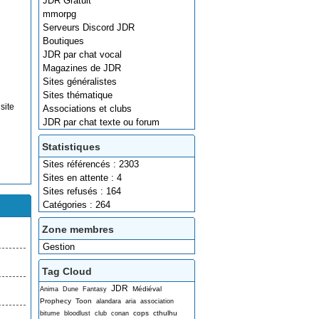
JDR Gratuit
mmorpg
Serveurs Discord JDR
Boutiques
JDR par chat vocal
Magazines de JDR
Sites généralistes
Sites thématique
site
Associations et clubs
JDR par chat texte ou forum
Statistiques
Sites référencés : 2303
Sites en attente : 4
Sites refusés : 164
Catégories : 264
Zone membres
Gestion
Tag Cloud
JDR
Médiéval
Anima
Dune
Fantasy
Prophecy
Toon
alandara
aria
association
cops
cthulhu
bitume
bloodlust
club
conan