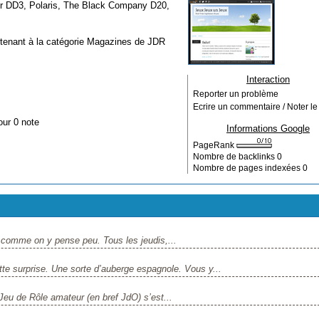
r DD3, Polaris, The Black Company D20,
rtenant à la catégorie
Magazines de JDR
Interaction
Reporter un problème
Ecrire un commentaire / Noter le 
our 0 note
Informations Google
PageRank
Nombre de backlinks
0
Nombre de pages indexées
0
s comme on y pense peu. Tous les jeudis,...
 surprise. Une sorte d’auberge espagnole. Vous y...
eu de Rôle amateur (en bref JdO) s’est...