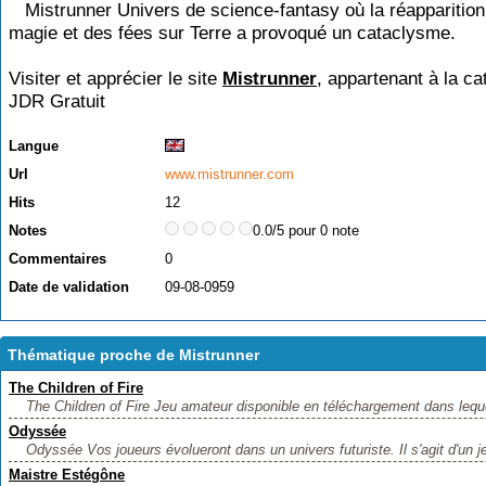
Mistrunner Univers de science-fantasy où la réapparition
magie et des fées sur Terre a provoqué un cataclysme.
Visiter et apprécier le site
Mistrunner
, appartenant à la ca
JDR Gratuit
Langue
Url
www.mistrunner.com
Hits
12
Notes
0.0/5 pour 0 note
Commentaires
0
Date de validation
09-08-0959
Thématique proche de Mistrunner
The Children of Fire
The Children of Fire Jeu amateur disponible en téléchargement dans lequel
Odyssée
Odyssée Vos joueurs évolueront dans un univers futuriste. Il s'agit d'un je
Maistre Estégône