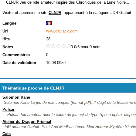
CLNJR Jeu de role amateur inspiré des Chroniques de la Lune Noire...
Visiter et apprécier le site
CLNJR
, appartenant à la catégorie
JDR Gratuit
Langue
Url
www.davjack.com
Hits
28
Notes
0.0/5 pour 0 note
Commentaires
0
Date de validation
10-08-0959
Thématique proche de CLNJR
Salomon Kane
Solomon Kane Le jeu de rôle complet (format pdf). Il s'agit de la troisième éd
Pulsar
Pulsar Jeu amateur dont le cadre de jeu est de type Space opéra, disponi
Atelier du Dragon-Prismal
JdR amateur Gratuit. Post-Apo MedFan Tecno-Med Horreur Mystère SF News
Cats