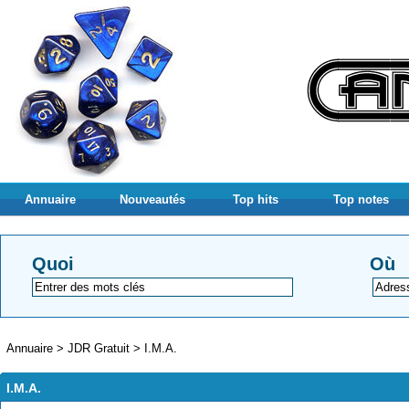
Annuaire
Nouveautés
Top hits
Top notes
Quoi
Où
Annuaire
>
JDR Gratuit
>
I.M.A.
I.M.A.