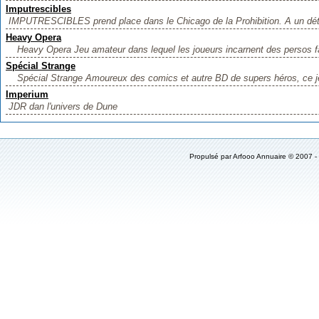
Imputrescibles
IMPUTRESCIBLES prend place dans le Chicago de la Prohibition. A un détai
Heavy Opera
Heavy Opera Jeu amateur dans lequel les joueurs incarnent des persos fai
Spécial Strange
Spécial Strange Amoureux des comics et autre BD de supers héros, ce jeu 
Imperium
JDR dan l'univers de Dune
Propulsé par
Arfooo Annuaire
© 2007 -