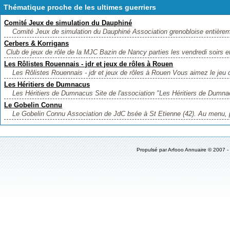
Thématique proche de les ultimes guerriers
Comité Jeux de simulation du Dauphiné
Comité Jeux de simulation du Dauphiné Association grenobloise entièreme
Cerbers & Korrigans
Club de jeux de rôle de la MJC Bazin de Nancy parties les vendredi soirs e
Les Rôlistes Rouennais - jdr et jeux de rôles à Rouen
Les Rôlistes Rouennais - jdr et jeux de rôles à Rouen Vous aimez le jeu de
Les Héritiers de Dumnacus
Les Héritiers de Dumnacus Site de l'association "Les Héritiers de Dumna
Le Gobelin Connu
Le Gobelin Connu Association de JdC bsée à St Etienne (42). Au menu, p
Propulsé par
Arfooo Annuaire
© 2007 -