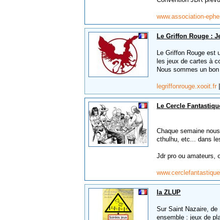
www.association-eph
Le Griffon Rouge : J
Le Griffon Rouge est u
les jeux de cartes à c
Nous sommes un bon 
legriffonrouge.xooit.fr
Le Cercle Fantastiqu
Chaque semaine nous 
cthulhu, etc... dans l
Jdr pro ou amateurs, 
www.cerclefantastique
la ZLUP
Sur Saint Nazaire, de 
ensemble : jeux de pla