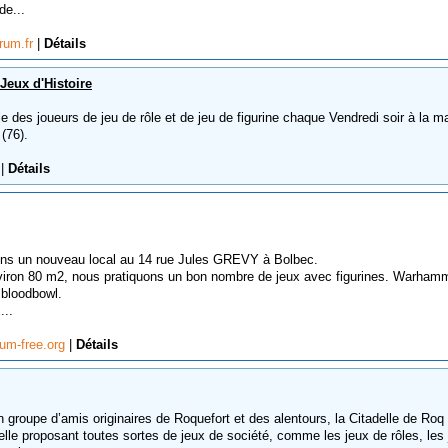
de...
orum.fr
|
Détails
Jeux d'Histoire
 des joueurs de jeu de rôle et de jeu de figurine chaque Vendredi soir à la m
(76).
r
|
Détails
ns un nouveau local au 14 rue Jules GREVY à Bolbec.
viron 80 m2, nous pratiquons un bon nombre de jeux avec figurines. Warham
 bloodbowl.
...
rum-free.org
|
Détails
groupe d’amis originaires de Roquefort et des alentours, la Citadelle de Roq
elle proposant toutes sortes de jeux de société, comme les jeux de rôles, les