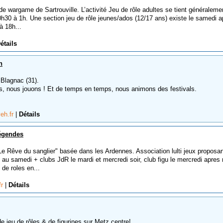
 de wargame de Sartrouville. L’activité Jeu de rôle adultes se tient généraleme
h30 à 1h. Une section jeu de rôle jeunes/ados (12/17 ans) existe le samedi a
à 18h...
étails
h
 Blagnac (31).
rs, nous jouons ! Et de temps en temps, nous animons des festivals.
yeh.fr
|
Détails
légendes
"Le Rêve du sanglier" basée dans les Ardennes. Association lulti jeux proposan
 au samedi + clubs JdR le mardi et mercredi soir, club figu le mercredi apres 
 de roles en...
fr
|
Détails
e jeu de rôles & de figurines sur Metz centre!