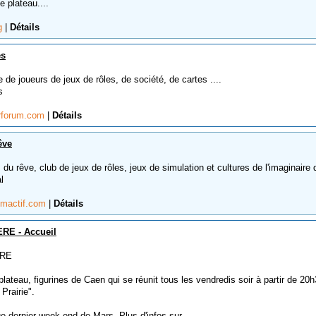
e plateau....
rg
|
Détails
es
e joueurs de jeux de rôles, de société, de cartes ....
s
drforum.com
|
Détails
êve
 rêve, club de jeux de rôles, jeux de simulation et cultures de l'imaginaire 
l
umactif.com
|
Détails
RE - Accueil
ERE
lateau, figurines de Caen qui se réunit tous les vendredis soir à partir de 20
Prairie".
 dernier week-end de Mars. Plus d'infos sur...