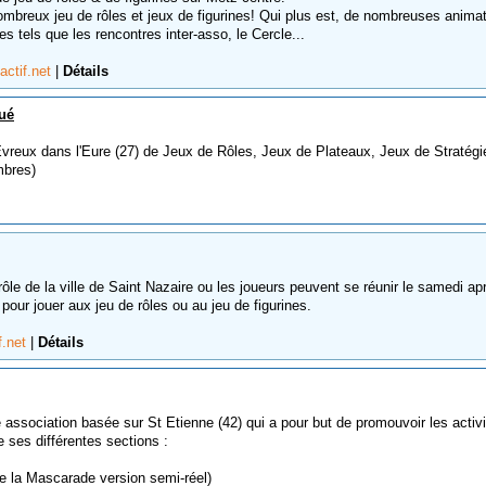
mbreux jeu de rôles et jeux de figurines! Qui plus est, de nombreuses anima
es tels que les rencontres inter-asso, le Cercle...
actif.net
|
Détails
oué
Evreux dans l'Eure (27) de Jeux de Rôles, Jeux de Plateaux, Jeux de Stratégi
mbres)
rôle de la ville de Saint Nazaire ou les joueurs peuvent se réunir le samedi ap
 pour jouer aux jeu de rôles ou au jeu de figurines.
f.net
|
Détails
 association basée sur St Etienne (42) qui a pour but de promouvoir les activ
e ses différentes sections :
re la Mascarade version semi-réel)