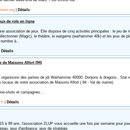
emere.org
|
Détails
eux de role en ligne
ne association de jeux. Elle dispose de cinq activités principales : le jeu de r
ollectionner (Magic), le théâtre, le wargame (warhammer 40k) et les jeux de pl
nombre à...
|
Détails
e de Maisons Alfort (94)
organisons des parties de jdr Warhammer 40000, Donjons & dragons , Star 
es locaux de notre association de Maisons Alfort ( 94 - Val de marne) .
one-shots et campagnes:...
.fr
|
Détails
15 à 99 ans, l'association ZLUP vous accueille une fois par semaine pour jou
teau, jeux d'ambiance, jeux de stratégie.