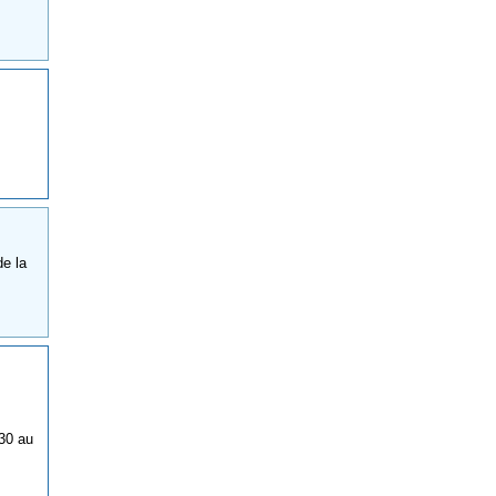
de la
h30 au