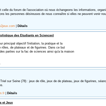
t celle du forum de l'association où nous échangeons les informations, organ
lons les personnes désireuses de nous connaître si elles ne peuvent venir nou
um2jeux.com
|
Détails
olistique des Etudiants en Sciences)
 principal objectif l'initiation, la pratique et la
 rôles, de plateaux et de figurines. Dans ce but
 des parties sur la fac de sciences ainsi qu'a la maison
s
Triel sur Seine (78) : jeux de rôle, jeux de de plateau, jeux de figurines, séan
es.
m.fr
|
Détails
s et Jeux