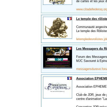
de cartes et les jeux d
www.citadellederoq.o
Le temple des rôlist
Communauté angevine d
Le temple des Rôliste
letempledesrolistes.j
Les Messagers du R
Forum des Messagers du
MJC Savouret à Epina
messagersdureve.for
Association EPHEME
Association EPHEM
Club de JDR, jeux de p
centre d'animation "La 
Convention JDR prévue