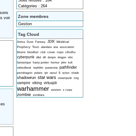
Sites refusés : 164
Catégories : 264
isons
Zone membres
s voir
Gestion
Tag Cloud
JDR
Médiéval
Anima
Dune
Fantasy
Prophecy
Toon
alandara
aria
association
cops
cthulhu
bitume
bloodlust
club
conan
cyberpunk
d&d
d6
donjon
dragon
elric
harry potter
jrtm
fantastique
horreur
kult
pathfinder
paranoia
naheulbeuk
nephilim
s
pendragon
raoul
scion
polaris
qin
shade
star wars
shadowrun
steampunk
torg
vampire
viking
virtuajdr
warhammer
western
z corps
zombie
zombies
ces