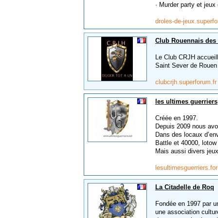
· Murder party et jeux 
droles-de-jeux.superf
Club Rouennais des 
Le Club CRJH accueille
Saint Sever de Rouen 
clubcrjh.superforum.f
les ultimes guerriers
Créée en 1997.
Depuis 2009 nous avo
Dans des locaux d’en
Battle et 40000, lotow
Mais aussi divers jeux
lesultimesguerriers.fo
La Citadelle de Roq
Fondée en 1997 par un 
une association cultur