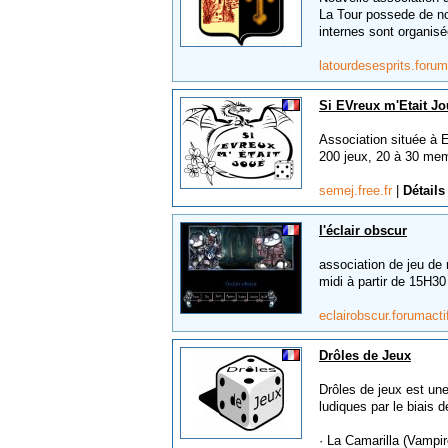
La Tour possede de no
internes sont organisé
latourdesesprits.forum
Si EVreux m'Etait J
Association située à 
200 jeux, 20 à 30 me
semej.free.fr
|
Détails
l'éclair obscur
association de jeu de 
midi à partir de 15H30
eclairobscur.forumacti
Drôles de Jeux
Drôles de jeux est une
ludiques par le biais d
· La Camarilla (Vampi