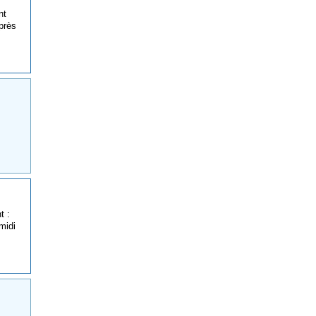
nt
près
t :
midi