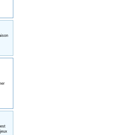
aison
mer
 est
 jeux