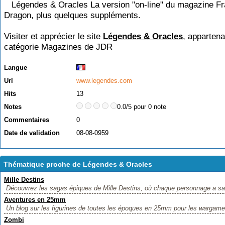
Légendes & Oracles La version "on-line" du magazine Fr
Dragon, plus quelques suppléments.
Visiter et apprécier le site
Légendes & Oracles
, appartena
catégorie
Magazines de JDR
Langue
Url
www.legendes.com
Hits
13
Notes
0.0/5 pour 0 note
Commentaires
0
Date de validation
08-08-0959
Thématique proche de Légendes & Oracles
Mille Destins
Découvrez les sagas épiques de Mille Destins, où chaque personnage a sa p
Aventures en 25mm
Un blog sur les figurines de toutes les époques en 25mm pour les wargames, 
Zombi