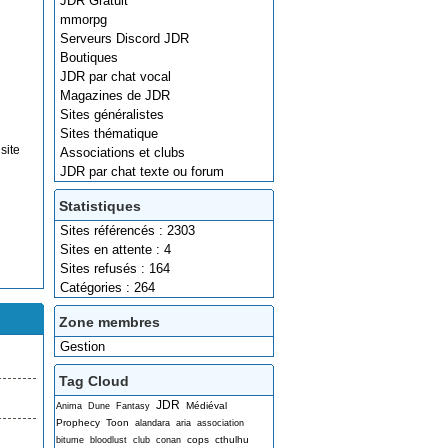
JDR Gratuit
mmorpg
Serveurs Discord JDR
Boutiques
JDR par chat vocal
Magazines de JDR
Sites généralistes
Sites thématique
site
Associations et clubs
JDR par chat texte ou forum
Statistiques
Sites référencés : 2303
Sites en attente : 4
Sites refusés : 164
Catégories : 264
Zone membres
Gestion
Tag Cloud
JDR
Médiéval
Anima
Dune
Fantasy
Prophecy
Toon
alandara
aria
association
cops
cthulhu
bitume
bloodlust
club
conan