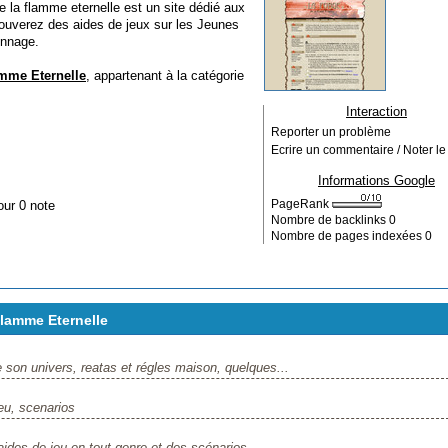
la flamme eternelle est un site dédié aux
rouverez des aides de jeux sur les Jeunes
onnage.
amme Eternelle
, appartenant à la catégorie
Interaction
Reporter un problème
Ecrire un commentaire / Noter le 
Informations Google
our 0 note
PageRank
Nombre de backlinks
0
Nombre de pages indexées
0
lamme Eternelle
son univers, reatas et régles maison, quelques...
eu, scenarios
des de jeu en tout genre et des scénarios...