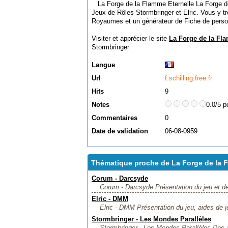
La Forge de la Flamme Eternelle La Forge de 
Jeux de Rôles Stormbringer et Elric. Vous y t
Royaumes et un générateur de Fiche de pers
Visiter et apprécier le site
La Forge de la Fl
Stormbringer
Langue
Url
f.schilling.free.fr
Hits
9
Notes
0.0/5 p
Commentaires
0
Date de validation
06-08-0959
Thématique proche de La Forge de la F
Corum - Darcsyde
Corum - Darcsyde Présentation du jeu et de 
Elric - DMM
Elric - DMM Présentation du jeu, aides de j
Stormbringer - Les Mondes Parallèles
Stormbringer - Les Mondes Parallèles Des ai