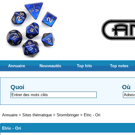
Annuaire
Nouveautés
Top hits
Top notes
Quoi
Où
Annuaire
>
Sites thématique
>
Stormbringer
>
Elric - Ori
Elric - Ori