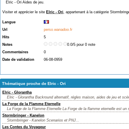
Elric - Ori Aides de jeu.
Visiter et apprécier le site
Elric - Ori
, appartenant à la catégorie
Stormbring
Langue
Url
perso.wanadoo.fr
Hits
5
Notes
0.0/5 pour 0 note
Commentaires
0
Date de validation
06-08-0959
Thématique proche de Elric - Ori
Elric - Glorantha
Elric - Glorantha Backround alternatif, régles maison, aides de jeu et scé
La Forge de la Flamme Eternelle
La Forge de la Flamme Eternelle La Forge de la flamme eternelle est un si
Stormbringer - Kanelon
Stormbringer - Kanelon Scenarios et PNJ...
Les Contes du Voyageur