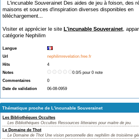
L'incunable Souverainet Des aides de jeu à foison, des r
maisons et sources d'inspiration diverses disponibles en
téléchargement...
Visiter et apprécier le site
L'incunable Souverainet
, appar
catégorie
Nephilim
Langue
Url
nephilimrevelation.free.fr
Hits
4
Notes
0.0/5 pour 0 note
Commentaires
0
Date de validation
06-08-0959
Thématique proche de L'incunable Souverainet
Les Bibliothéques Occultes
Les Bibliothéques Occultes Ressources litteraires pour maitre de jeu.
Le Domaine de Thot
Le Domaine de Thot Une vision personnelle des nephilim de troisième gén