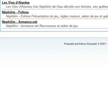
Les Vies d'Alantea
Les Vies d'Alantea Une Nephilim de l'eau dévoile son histoire, ses quêtes 
Néphilim - Fofone
Néphilim - Fofone Présentation du jeu, régles maison, aides de jeu et gale
Nephilim - Armance.net
Nephilim - Armance.net Ressources et aides de jeu.
Propulsé par
Arfooo Annuaire
© 2007 -