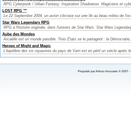
RPG Cyberpunk / Urban Fantasy. Inspiration Shadowrun. Magiciens et cybo
LOST RPG ™
Le 22 Septembre 2004, un avion s'écrase sur une île au beau milieu de l'oc
Star Wars Legendary RPG
RPG à l'histoire originale, dans l'univers de Star Wars. Star Wars Legendar
Aube des Mondes
Arcaëlle est un monde paisible. Trois États se le partagent : la Démocratie, 
Heroes of Might and Magic
L'équilibre des six royaumes du pays de Varn est en péril un siècle après l
Propulsé par
Arfooo Annuaire
© 2007 -