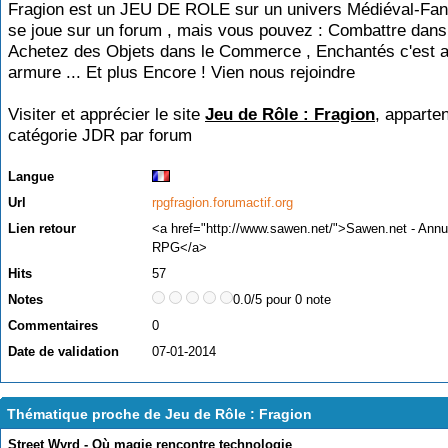
Fragion est un JEU DE ROLE sur un univers Médiéval-Fanta
se joue sur un forum , mais vous pouvez : Combattre dans 
Achetez des Objets dans le Commerce , Enchantés c'est 
armure ... Et plus Encore ! Vien nous rejoindre
Visiter et apprécier le site
Jeu de Rôle : Fragion
, apparten
catégorie
JDR par forum
Langue
Url
rpgfragion.forumactif.org
Lien retour
<a href="http://www.sawen.net/">Sawen.net - Ann
RPG</a>
Hits
57
Notes
0.0/5 pour 0 note
Commentaires
0
Date de validation
07-01-2014
Thématique proche de Jeu de Rôle : Fragion
Street Wyrd - Où magie rencontre technologie