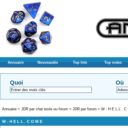
Annuaire
Nouveautés
Top hits
Top notes
Quoi
Où
Annuaire
>
JDR par chat texte ou forum
>
JDR par forum
>
W - H E L L . C
W - H E L L . C O M E