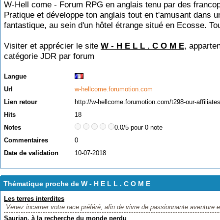
W-Hell come - Forum RPG en anglais tenu par des franco
Pratique et développe ton anglais tout en t'amusant dans u
fantastique, au sein d'un hôtel étrange situé en Ecosse. To
Visiter et apprécier le site
W - H E L L . C O M E
, apparten
catégorie
JDR par forum
Langue
Url
w-hellcome.forumotion.com
Lien retour
http://w-hellcome.forumotion.com/t298-our-affiliate
Hits
18
Notes
0.0/5 pour 0 note
Commentaires
0
Date de validation
10-07-2018
Thématique proche de W - H E L L . C O M E
Les terres interdites
Venez incarner votre race préféré, afin de vivre de passionnante aventure 
Saurian, à la recherche du monde perdu