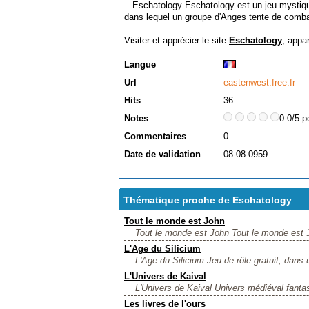
Eschatology Eschatology est un jeu mystique
dans lequel un groupe d'Anges tente de combatt
Visiter et apprécier le site
Eschatology
, appa
Langue
Url
eastenwest.free.fr
Hits
36
Notes
0.0/5 p
Commentaires
0
Date de validation
08-08-0959
Thématique proche de Eschatology
Tout le monde est John
Tout le monde est John Tout le monde est Jo
L'Age du Silicium
L'Age du Silicium Jeu de rôle gratuit, dans 
L'Univers de Kaival
L'Univers de Kaival Univers médiéval fantas
Les livres de l'ours