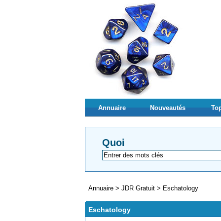
Annuaire
Nouveautés
Top
Quoi
Annuaire
>
JDR Gratuit
>
Eschatology
Eschatology