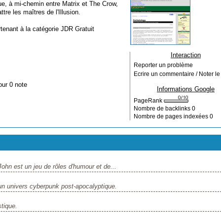
, à mi-chemin entre Matrix et The Crow,
re les maîtres de l'Illusion.
rtenant à la catégorie
JDR Gratuit
Interaction
Reporter un problème
Ecrire un commentaire / Noter le 
our 0 note
Informations Google
PageRank
Nombre de backlinks
0
Nombre de pages indexées
0
hn est un jeu de rôles d'humour et de...
un univers cyberpunk post-apocalyptique.
tique.