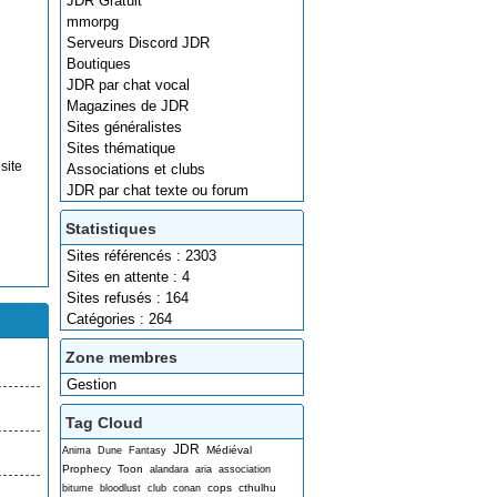
JDR Gratuit
mmorpg
Serveurs Discord JDR
Boutiques
JDR par chat vocal
Magazines de JDR
Sites généralistes
Sites thématique
site
Associations et clubs
JDR par chat texte ou forum
Statistiques
Sites référencés : 2303
Sites en attente : 4
Sites refusés : 164
Catégories : 264
Zone membres
Gestion
Tag Cloud
JDR
Médiéval
Anima
Dune
Fantasy
Prophecy
Toon
alandara
aria
association
cops
cthulhu
bitume
bloodlust
club
conan