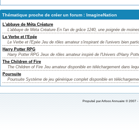
Thématique proche de créer un forum : ImagineNation
L'abbaye de Méta Créature
L'abbaye de Méta Créature En l'an de grâce 1240, une poignée de moines 
Le Verbe et l'Epée
Le Verbe et l'Epée Jeu de rôles amateur s'inspirant de l'univers bien particu
Harry Potter RPG
Harry Potter RPG Jeux de rôles amateur inspiré de l'Univers d'Harry Potte
The Children of Fire
The Children of Fire Jeu amateur disponible en téléchargement dans lequel
Poursuite
Poursuite Systéme de jeu générique complet disponible en téléchargemen
Propulsé par
Arfooo Annuaire
© 2007 -