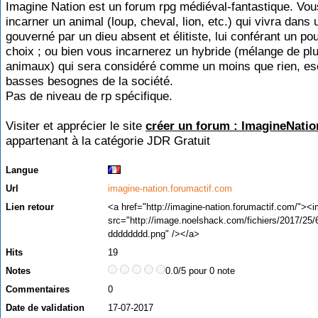
Imagine Nation est un forum rpg médiéval-fantastique. Vo
incarner un animal (loup, cheval, lion, etc.) qui vivra dan
gouverné par un dieu absent et élitiste, lui conférant un po
choix ; ou bien vous incarnerez un hybride (mélange de pl
animaux) qui sera considéré comme un moins que rien, es
basses besognes de la société.
Pas de niveau de rp spécifique.
Visiter et apprécier le site
créer un forum : ImagineNatio
appartenant à la catégorie
JDR Gratuit
Langue
Url
imagine-nation.forumactif.com
Lien retour
<a href="http://imagine-nation.forumactif.com/"><
src="http://image.noelshack.com/fichiers/2017/25
dddddddd.png" /></a>
Hits
19
Notes
0.0/5 pour 0 note
Commentaires
0
Date de validation
17-07-2017