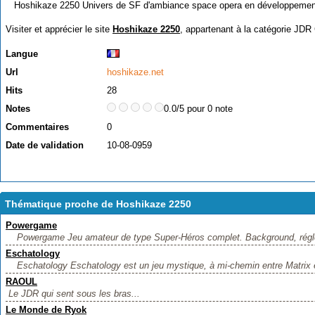
Hoshikaze 2250 Univers de SF d'ambiance space opera en développemen
Visiter et apprécier le site
Hoshikaze 2250
, appartenant à la catégorie
JDR 
Langue
Url
hoshikaze.net
Hits
28
Notes
0.0/5 pour 0 note
Commentaires
0
Date de validation
10-08-0959
Thématique proche de Hoshikaze 2250
Powergame
Powergame Jeu amateur de type Super-Héros complet. Background, régle
Eschatology
Eschatology Eschatology est un jeu mystique, à mi-chemin entre Matrix e
RAOUL
Le JDR qui sent sous les bras...
Le Monde de Ryok