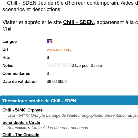
Chill - SDEN Jeu de rôle d'horreur contemporain. Aides d
scenarios et descriptions.
Visiter et apprécier le site
Chill - SDEN
, appartenant à la 
Chill
Langue
Url
www.sden.org
Hits
8
Notes
0.0/5 pour 0 note
Commentaires
0
Date de validation
09-08-0959
Thématique proche de Chill - SDEN
Chill - 54°40' Orphyte
Chill - 54°40' Orphyte La page de l'éditeur anglophone: présentation du jeu 
Serendipitu's Circle
Serendipitu's Circle Aides de jeu et scenarios.
Chill - The Crusade