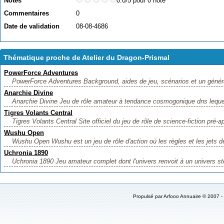
Notes
0.0/5 pour 0 note
Commentaires
0
Date de validation
08-08-4686
Thématique proche de Atelier du Dragon-Prismal
PowerForce Adventures
PowerForce Adventures Background, aides de jeu, scénarios et un généra
Anarchie Divine
Anarchie Divine Jeu de rôle amateur à tendance cosmogonique dns lequel 
Tigres Volants Central
Tigres Volants Central Site officiel du jeu de rôle de science-fiction pré-a
Wushu Open
Wushu Open Wushu est un jeu de rôle d'action où les règles et les jets d
Uchronia 1890
Uchronia 1890 Jeu amateur complet dont l'univers renvoit à un univers st
Propulsé par
Arfooo Annuaire
© 2007 -