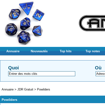
Annuaire
Nouveautés
Top hits
Top notes
Quoi
Où
Annuaire
>
JDR Gratuit
>
Powilders
Powilders