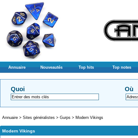
Annuaire
Nouveautés
Top hits
Top notes
Quoi
Où
Annuaire
>
Sites généralistes
>
Gurps
>
Modern Vikings
Modern Vikings