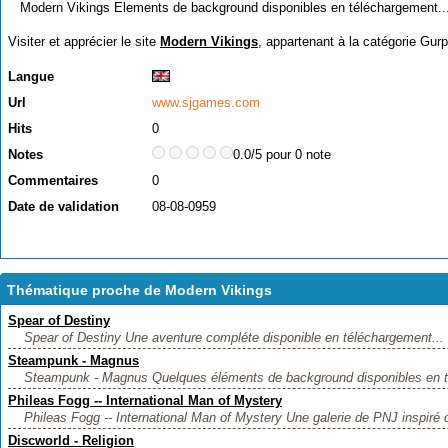
Modern Vikings Elements de background disponibles en téléchargement..
Visiter et apprécier le site
Modern Vikings
, appartenant à la catégorie
Gurp
Langue
Url
www.sjgames.com
Hits
0
Notes
0.0/5 pour 0 note
Commentaires
0
Date de validation
08-08-0959
Thématique proche de Modern Vikings
Spear of Destiny
Spear of Destiny Une aventure compléte disponible en téléchargement...
Steampunk - Magnus
Steampunk - Magnus Quelques éléments de background disponibles en t
Phileas Fogg -- International Man of Mystery
Phileas Fogg -- International Man of Mystery Une galerie de PNJ inspiré 
Discworld - Religion