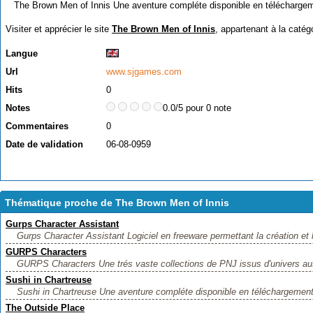
The Brown Men of Innis Une aventure compléte disponible en téléchargem
Visiter et apprécier le site
The Brown Men of Innis
, appartenant à la catég
Langue
Url
www.sjgames.com
Hits
0
Notes
0.0/5 pour 0 note
Commentaires
0
Date de validation
06-08-0959
Thématique proche de The Brown Men of Innis
Gurps Character Assistant
Gurps Character Assistant Logiciel en freeware permettant la création et l
GURPS Characters
GURPS Characters Une trés vaste collections de PNJ issus d'univers auss
Sushi in Chartreuse
Sushi in Chartreuse Une aventure compléte disponible en téléchargement
The Outside Place