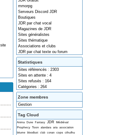
JDR Gratuit
mmorpg
Serveurs Discord JDR
Boutiques
JDR par chat vocal
Magazines de JDR
Sites généralistes
Sites thématique
site
Associations et clubs
JDR par chat texte ou forum
Statistiques
Sites référencés : 2303
Sites en attente : 4
Sites refusés : 164
Catégories : 264
Zone membres
Gestion
Tag Cloud
JDR
Médiéval
Anima
Dune
Fantasy
Prophecy
Toon
alandara
aria
association
cops
cthulhu
bitume
bloodlust
club
conan