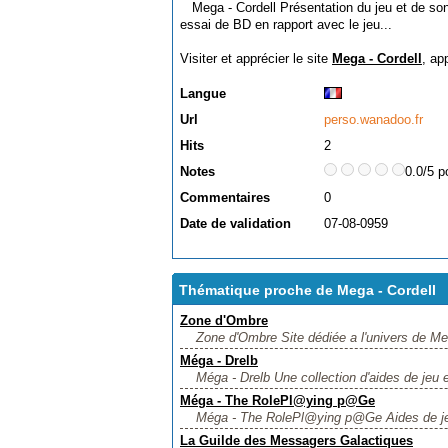
Mega - Cordell Présentation du jeu et de son 
essai de BD en rapport avec le jeu...
Visiter et apprécier le site
Mega - Cordell
, ap
Langue
Url
perso.wanadoo.fr
Hits
2
Notes
0.0/5 p
Commentaires
0
Date de validation
07-08-0959
Thématique proche de Mega - Cordell
Zone d'Ombre
Zone d'Ombre Site dédiée a l'univers de Me
Méga - Drelb
Méga - Drelb Une collection d'aides de jeu e
Méga - The RolePl@ying p@Ge
Méga - The RolePl@ying p@Ge Aides de jeu
La Guilde des Messagers Galactiques