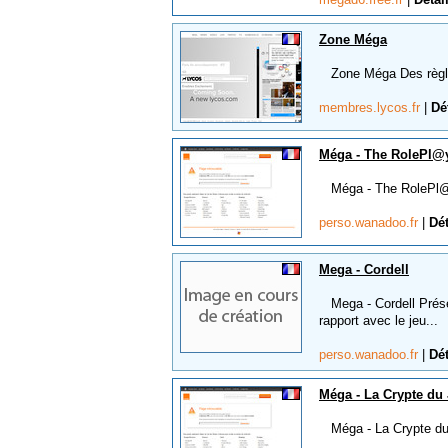
Zone Méga
Zone Méga Des règles
membres.lycos.fr
|
Dé
Méga - The RolePl
Méga - The RolePl@yi
perso.wanadoo.fr
|
Dét
Mega - Cordell
Mega - Cordell Présen
rapport avec le jeu...
perso.wanadoo.fr
|
Dét
Méga - La Crypte du
Méga - La Crypte du J