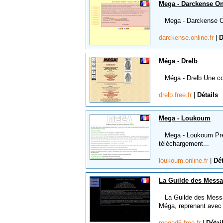
Mega - Darckense On
Mega - Darckense Onl
darckense.online.fr
|
D
Méga - Drelb
Méga - Drelb Une coll
drelb.free.fr
|
Détails
Mega - Loukoum
Mega - Loukoum Présen
téléchargement...
loukoum.online.fr
|
Dét
La Guilde des Messa
La Guilde des Messag
Méga, reprenant avec q
megad6.free.fr
|
Détai