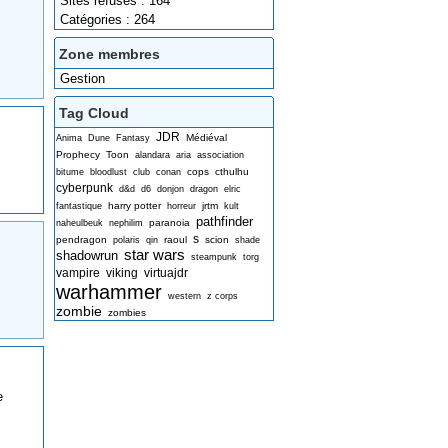
Sites refusés : 164
Catégories : 264
Zone membres
Gestion
Tag Cloud
JDR
Médiéval
Anima
Dune
Fantasy
Prophecy
Toon
alandara
aria
association
cops
cthulhu
bitume
bloodlust
club
conan
cyberpunk
d&d
d6
donjon
dragon
elric
harry potter
jrtm
fantastique
horreur
kult
pathfinder
paranoia
naheulbeuk
nephilim
s
pendragon
raoul
scion
polaris
qin
shade
star wars
shadowrun
steampunk
torg
vampire
viking
virtuajdr
warhammer
western
z corps
zombie
zombies
e