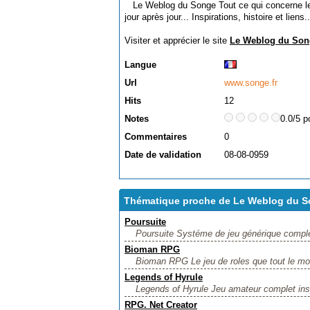
Le Weblog du Songe Tout ce qui concerne le 
jour après jour... Inspirations, histoire et liens..
Visiter et apprécier le site
Le Weblog du Son
Langue
Url
www.songe.fr
Hits
12
Notes
0.0/5 p
Commentaires
0
Date de validation
08-08-0959
Thématique proche de Le Weblog du 
Poursuite
Poursuite Systéme de jeu générique complet
Bioman RPG
Bioman RPG Le jeu de roles que tout le mond
Legends of Hyrule
Legends of Hyrule Jeu amateur complet inspiré
RPG. Net Creator