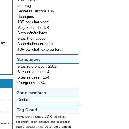
JDR Gratuit
mmorpg
Serveurs Discord JDR
Boutiques
JDR par chat vocal
Magazines de JDR
Sites généralistes
Sites thématique
site
Associations et clubs
JDR par chat texte ou forum
Statistiques
Sites référencés : 2303
Sites en attente : 4
Sites refusés : 164
Catégories : 264
Zone membres
Gestion
Tag Cloud
JDR
Médiéval
Anima
Dune
Fantasy
Prophecy
Toon
alandara
aria
association
cops
cthulhu
bitume
bloodlust
club
conan