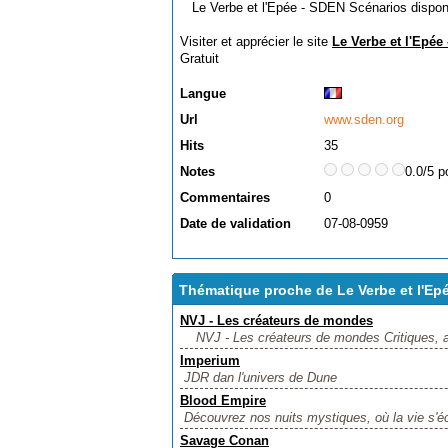
Le Verbe et l'Epée - SDEN Scénarios disponi
Visiter et apprécier le site
Le Verbe et l'Epée
Gratuit
Langue
Url
www.sden.org
Hits
35
Notes
0.0/5 p
Commentaires
0
Date de validation
07-08-0959
Thématique proche de Le Verbe et l'Ep
NVJ - Les créateurs de mondes
NVJ - Les créateurs de mondes Critiques, ann
Imperium
JDR dan l'univers de Dune
Blood Empire
Découvrez nos nuits mystiques, où la vie s'éc
Savage Conan