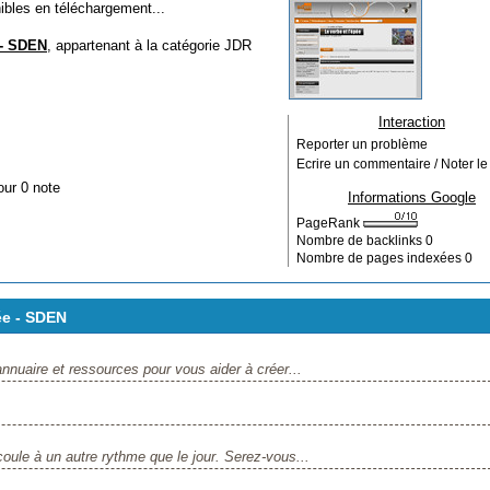
bles en téléchargement...
 - SDEN
, appartenant à la catégorie
JDR
Interaction
Reporter un problème
Ecrire un commentaire / Noter le 
our 0 note
Informations Google
PageRank
Nombre de backlinks
0
Nombre de pages indexées
0
ée - SDEN
uaire et ressources pour vous aider à créer...
oule à un autre rythme que le jour. Serez-vous...