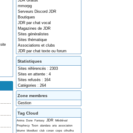
JDR Gratuit
mmorpg
Serveurs Discord JDR
Boutiques
JDR par chat vocal
Magazines de JDR
Sites généralistes
Sites thématique
site
Associations et clubs
JDR par chat texte ou forum
Statistiques
Sites référencés : 2303
Sites en attente : 4
Sites refusés : 164
Catégories : 264
Zone membres
Gestion
Tag Cloud
JDR
Médiéval
Anima
Dune
Fantasy
Prophecy
Toon
alandara
aria
association
cops
cthulhu
bitume
bloodlust
club
conan