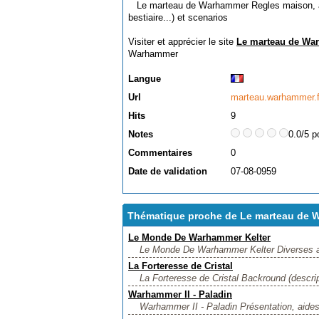
Le marteau de Warhammer Regles maison, aide
bestiaire...) et scenarios
Visiter et apprécier le site
Le marteau de W
Warhammer
Langue
Url
marteau.warhammer.fr
Hits
9
Notes
0.0/5 p
Commentaires
0
Date de validation
07-08-0959
Thématique proche de Le marteau de 
Le Monde De Warhammer Kelter
Le Monde De Warhammer Kelter Diverses aide
La Forteresse de Cristal
La Forteresse de Cristal Backround (descri
Warhammer II - Paladin
Warhammer II - Paladin Présentation, aides d