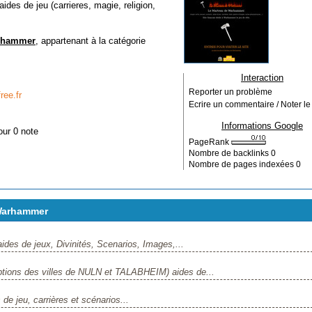
s de jeu (carrieres, magie, religion,
arhammer
, appartenant à la catégorie
Interaction
Reporter un problème
ee.fr
Ecrire un commentaire / Noter le 
Informations Google
our 0 note
PageRank
Nombre de backlinks
0
Nombre de pages indexées
0
Warhammer
s de jeux, Divinités, Scenarios, Images,...
ptions des villes de NULN et TALABHEIM) aides de...
e jeu, carrières et scénarios...