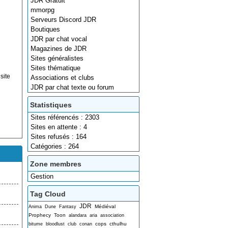
JDR Gratuit
mmorpg
Serveurs Discord JDR
Boutiques
JDR par chat vocal
Magazines de JDR
Sites généralistes
Sites thématique
site
Associations et clubs
JDR par chat texte ou forum
Statistiques
Sites référencés : 2303
Sites en attente : 4
Sites refusés : 164
Catégories : 264
Zone membres
Gestion
Tag Cloud
JDR
Médiéval
Anima
Dune
Fantasy
Prophecy
Toon
alandara
aria
association
cops
cthulhu
bitume
bloodlust
club
conan