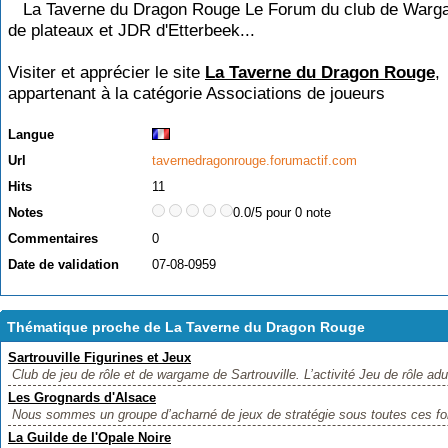
La Taverne du Dragon Rouge Le Forum du club de Warg
de plateaux et JDR d'Etterbeek...
Visiter et apprécier le site
La Taverne du Dragon Rouge
,
appartenant à la catégorie
Associations de joueurs
Langue
Url
tavernedragonrouge.forumactif.com
Hits
11
Notes
0.0/5 pour 0 note
Commentaires
0
Date de validation
07-08-0959
Thématique proche de La Taverne du Dragon Rouge
Sartrouville Figurines et Jeux
Club de jeu de rôle et de wargame de Sartrouville. L’activité Jeu de rôle adul
Les Grognards d'Alsace
Nous sommes un groupe d’acharné de jeux de stratégie sous toutes ces for
La Guilde de l'Opale Noire