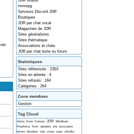
JDR Gratuit
mmorpg
Serveurs Discord JDR
Boutiques
JDR par chat vocal
Magazines de JDR
Sites généralistes
Sites thématique
site
Associations et clubs
JDR par chat texte ou forum
Statistiques
Sites référencés : 2303
Sites en attente : 4
Sites refusés : 164
Catégories : 264
Zone membres
Gestion
Tag Cloud
JDR
Médiéval
Anima
Dune
Fantasy
Prophecy
Toon
alandara
aria
association
cops
cthulhu
bitume
bloodlust
club
conan