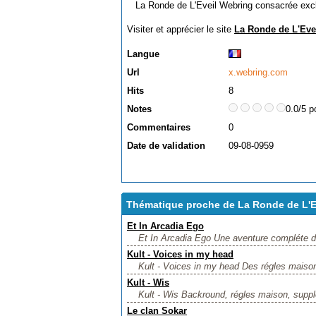
La Ronde de L'Eveil Webring consacrée excl
Visiter et apprécier le site
La Ronde de L'Eve
Langue
Url
x.webring.com
Hits
8
Notes
0.0/5 p
Commentaires
0
Date de validation
09-08-0959
Thématique proche de La Ronde de L'E
Et In Arcadia Ego
Et In Arcadia Ego Une aventure compléte di
Kult - Voices in my head
Kult - Voices in my head Des régles maisons,
Kult - Wis
Kult - Wis Backround, régles maison, supplém
Le clan Sokar