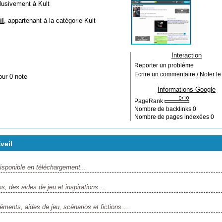
usivement à Kult
il
, appartenant à la catégorie
Kult
Interaction
Reporter un problème
Ecrire un commentaire / Noter le 
our 0 note
Informations Google
PageRank
Nombre de backlinks
0
Nombre de pages indexées
0
veil
sponible en téléchargement...
 des aides de jeu et inspirations....
ents, aides de jeu, scénarios et fictions....