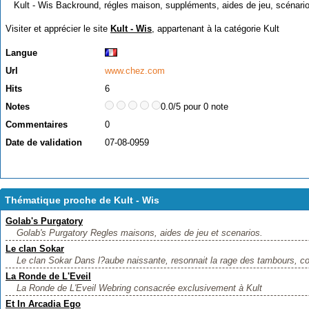
Kult - Wis Backround, régles maison, suppléments, aides de jeu, scénarios
Visiter et apprécier le site
Kult - Wis
, appartenant à la catégorie
Kult
Langue
Url
www.chez.com
Hits
6
Notes
0.0/5 pour 0 note
Commentaires
0
Date de validation
07-08-0959
Thématique proche de Kult - Wis
Golab's Purgatory
Golab's Purgatory Regles maisons, aides de jeu et scenarios.
Le clan Sokar
Le clan Sokar Dans l?aube naissante, resonnait la rage des tambours, cou
La Ronde de L'Eveil
La Ronde de L'Eveil Webring consacrée exclusivement à Kult
Et In Arcadia Ego