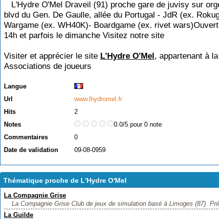
L'Hydre O'Mel Draveil (91) proche gare de juvisy sur org
blvd du Gen. De Gaulle, allée du Portugal - JdR (ex. Rok
Wargame (ex. WH40K)- Boardgame (ex. rivet wars)Ouvert
14h et parfois le dimanche Visitez notre site
Visiter et apprécier le site
L'Hydre O'Mel
, appartenant à la
Associations de joueurs
Langue
Url
www.lhydromel.fr
Hits
2
Notes
0.0/5 pour 0 note
Commentaires
0
Date de validation
09-08-0959
Thématique proche de L'Hydre O'Mel
La Compagnie Grise
La Compagnie Grise Club de jeux de simulation basé à Limoges (87). Prés
La Guilde