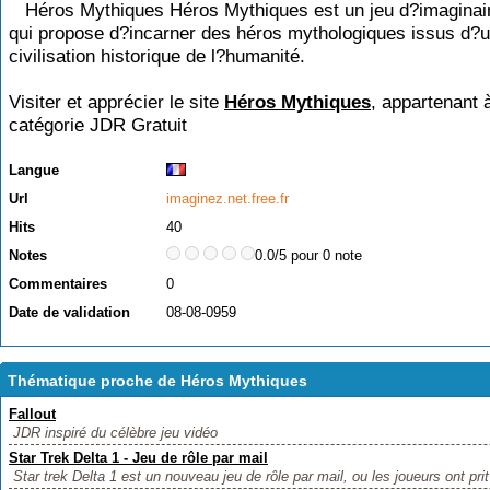
Héros Mythiques Héros Mythiques est un jeu d?imaginaire
qui propose d?incarner des héros mythologiques issus d?
civilisation historique de l?humanité.
Visiter et apprécier le site
Héros Mythiques
, appartenant à
catégorie
JDR Gratuit
Langue
Url
imaginez.net.free.fr
Hits
40
Notes
0.0/5 pour 0 note
Commentaires
0
Date de validation
08-08-0959
Thématique proche de Héros Mythiques
Fallout
JDR inspiré du célèbre jeu vidéo
Star Trek Delta 1 - Jeu de rôle par mail
Star trek Delta 1 est un nouveau jeu de rôle par mail, ou les joueurs ont prit