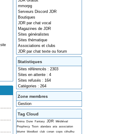
JDR Gratuit
mmorpg
Serveurs Discord JDR
Boutiques
JDR par chat vocal
Magazines de JDR
Sites généralistes
Sites thématique
site
Associations et clubs
JDR par chat texte ou forum
Statistiques
Sites référencés : 2303
Sites en attente : 4
Sites refusés : 164
Catégories : 264
Zone membres
Gestion
Tag Cloud
JDR
Médiéval
Anima
Dune
Fantasy
Prophecy
Toon
alandara
aria
association
cops
cthulhu
bitume
bloodlust
club
conan