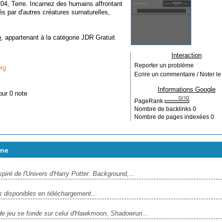
4, Terre. Incarnez des humains affrontant
s par d'autres créatures surnaturelles,
e
, appartenant à la catégorie
JDR Gratuit
Interaction
Reporter un problème
rg
Ecrire un commentaire / Noter le 
Informations Google
our 0 note
PageRank
Nombre de backlinks
0
Nombre de pages indexées
0
ine
ré de l'Univers d'Harry Potter. Background,...
disponibles en téléchargement...
de jeu se fonde sur celui d'Hawkmoon, Shadowrun...