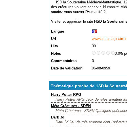
HSD la Souterraine Médiéval-fantastique. 120
des créatures voulant asservir l'Humanité. Aidé
sauriez vous sauver l'Humanité ?
Visiter et apprécier le site
HSD la Souterrain
Langue
Url
www.archimaginaire.o
Hits
30
Notes
0.0/5 p
Commentaires
0
Date de validation
06-08-0959
Thématique proche de HSD la Souterra
Harry Potter RPG
Harry Potter RPG Jeux de rôles amateur inspi
Méta Créatures - SDEN
Méta Créatures - SDEN Quelques scénarios 
Dark 3d
Dark 3d Jeu de role amateur dont l'univers 