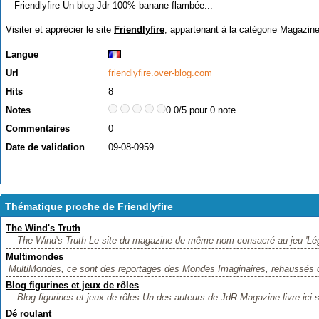
Friendlyfire Un blog Jdr 100% banane flambée...
Visiter et apprécier le site
Friendlyfire
, appartenant à la catégorie
Magazine
Langue
Url
friendlyfire.over-blog.com
Hits
8
Notes
0.0/5 pour 0 note
Commentaires
0
Date de validation
09-08-0959
Thématique proche de Friendlyfire
The Wind's Truth
The Wind's Truth Le site du magazine de même nom consacré au jeu 'Lég
Multimondes
MultiMondes, ce sont des reportages des Mondes Imaginaires, rehaussés d
Blog figurines et jeux de rôles
Blog figurines et jeux de rôles Un des auteurs de JdR Magazine livre ici s
Dé roulant