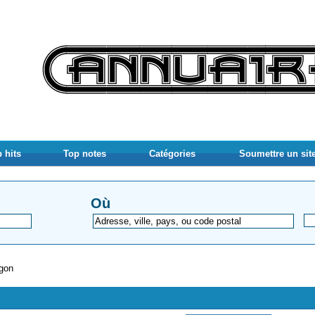
 hits
Top notes
Catégories
Soumettre un sit
Où
agon