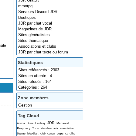
JDR Gratuit
mmorpg
Serveurs Discord JDR
Boutiques
JDR par chat vocal
Magazines de JDR
Sites généralistes
Sites thématique
site
Associations et clubs
JDR par chat texte ou forum
Statistiques
Sites référencés : 2303
Sites en attente : 4
Sites refusés : 164
Catégories : 264
Zone membres
Gestion
Tag Cloud
JDR
Médiéval
Anima
Dune
Fantasy
Prophecy
Toon
alandara
aria
association
cops
cthulhu
bitume
bloodlust
club
conan