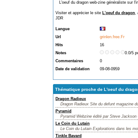
L'oeuf du dragon web-zine généraliste sur l'im
Visiter et apprécier le site
L'oeuf du dragon
,
JDR
Langue
Url
grinlen.free.Fr
Hits
16
Notes
0.0/5 p
Commentaires
0
Date de validation
09-08-0959
Thématique proche de L'oeuf du drago
Dragon Radieux
Dragon Radieux Site du defunt magazine du
Pyramid
Pyramid Webzine édité par Steve Jackson G
Le Coin du Lutain
Le Coin du Lutain Explorations dans les mond
Tinkle Bavard