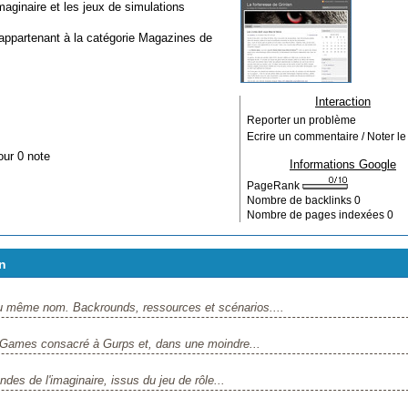
aginaire et les jeux de simulations
 appartenant à la catégorie
Magazines de
Interaction
Reporter un problème
Ecrire un commentaire / Noter le 
our 0 note
Informations Google
PageRank
Nombre de backlinks
0
Nombre de pages indexées
0
n
 même nom. Backrounds, ressources et scénarios....
ames consacré à Gurps et, dans une moindre...
es de l'imaginaire, issus du jeu de rôle...