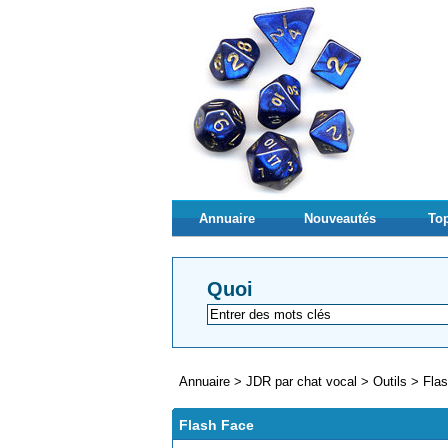
Annuaire
Nouveautés
Top
Quoi
Annuaire
>
JDR par chat vocal
>
Outils
>
Fla
Flash Face