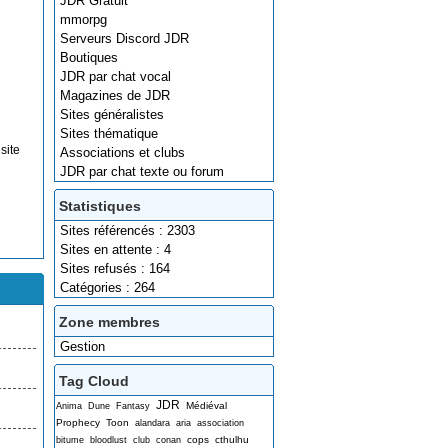
JDR Gratuit
mmorpg
Serveurs Discord JDR
Boutiques
JDR par chat vocal
Magazines de JDR
Sites généralistes
Sites thématique
site
Associations et clubs
JDR par chat texte ou forum
Statistiques
Sites référencés : 2303
Sites en attente : 4
Sites refusés : 164
Catégories : 264
Zone membres
Gestion
Tag Cloud
JDR
Médiéval
Anima
Dune
Fantasy
Prophecy
Toon
alandara
aria
association
cops
cthulhu
bitume
bloodlust
club
conan