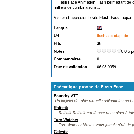
Flash Face Animation Flash permettant de cre
milliers de combinaisons...
Visiter et apprécier le site
Flash Face
, appart
Langue
Url
flashface.ctapt.de
Hits
36
Notes
0.0/5 p
Commentaires
0
Date de validation
06-08-0959
Thématique proche de Flash Face
Foundry VTT
Un logiciel de table virtuelle utilisant les t
Rolistik
Rolistik Rolistik est là pour vous aider à fair
Turn Watcher
Turn Watcher N'avez-vous jamais rêvé de po
Celestia