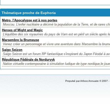
Thématique proche de Euphoria
Metro, l'Apocalypse est à nos portes
Moscou. L'enfer nucléaire a décimé la population de la Terre, et de rares c
Heroes of Might and Magic
L'équilibre des six royaumes du pays de Varn est en péril un siècle après l
Marsembre la Brumeuse
Venez créer un personnage et vivre une aventure dans Marsembre la brumeu
Saigo Seizon
Saigo Seizon est un forum RP fantastique s'inspirant du Japon Féodal à ava
République Fédérale de Norduryyk
Nation virtuelle contemporaine à simulation ludique de type nordique,le joue
Propulsé par
Arfooo Annuaire
© 2007 -