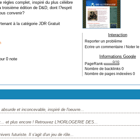
 règles complet, inspiré du plus célèbre
la troisième édition de D&D, dont l?esprit
nous convenir?
rtenant à la catégorie
JDR Gratuit
Interaction
Reporter un problème
m
Ecrire un commentaire / Noter le 
Informations Google
our 0 note
PageRank
Nombre de backlinks
0
Nombre de pages indexées
0
surde et inconcevable, inspiré de l'oeuvre...
jez... et plus encore ! Retrouvez L'HORLOGERIE DES...
s futuriste. Il s'agit d'un jeu de rôle...