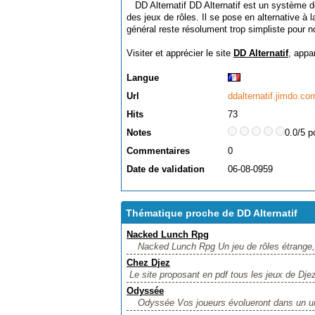
DD Alternatif DD Alternatif est un système de
des jeux de rôles. Il se pose en alternative à 
général reste résolument trop simpliste pour 
Visiter et apprécier le site
DD Alternatif
, appa
Langue
Url
ddalternatif.jimdo.co
Hits
73
Notes
0.0/5 p
Commentaires
0
Date de validation
06-08-0959
Thématique proche de DD Alternatif
Nacked Lunch Rpg
Nacked Lunch Rpg Un jeu de rôles étrange, ab
Chez Djez
Le site proposant en pdf tous les jeux de D
Odyssée
Odyssée Vos joueurs évolueront dans un univer