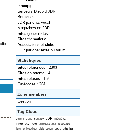
JDR Gratuit
mmorpg
Serveurs Discord JDR
Boutiques
JDR par chat vocal
Magazines de JDR
Sites généralistes
Sites thématique
site
Associations et clubs
JDR par chat texte ou forum
Statistiques
Sites référencés : 2303
Sites en attente : 4
Sites refusés : 164
Catégories : 264
Zone membres
Gestion
Tag Cloud
JDR
Médiéval
Anima
Dune
Fantasy
Prophecy
Toon
alandara
aria
association
cops
cthulhu
bitume
bloodlust
club
conan