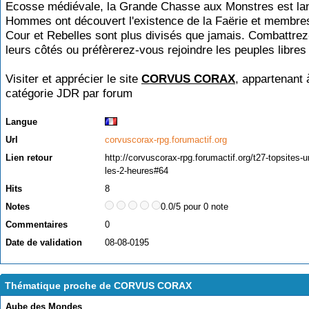
Ecosse médiévale, la Grande Chasse aux Monstres est la
Hommes ont découvert l'existence de la Faërie et membres
Cour et Rebelles sont plus divisés que jamais. Combattre
leurs côtés ou préfèrerez-vous rejoindre les peuples libres
Visiter et apprécier le site
CORVUS CORAX
, appartenant 
catégorie
JDR par forum
Langue
Url
corvuscorax-rpg.forumactif.org
Lien retour
http://corvuscorax-rpg.forumactif.org/t27-topsites-u
les-2-heures#64
Hits
8
Notes
0.0/5 pour 0 note
Commentaires
0
Date de validation
08-08-0195
Thématique proche de CORVUS CORAX
Aube des Mondes