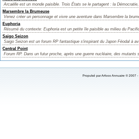
Arcaëlle est un monde paisible. Trois États se le partagent : la Démocratie, 
Marsembre la Brumeuse
Venez créer un personnage et vivre une aventure dans Marsembre la brumeu
Euphoria
Résumé du contexte: Euphoria est un petite île paisible au milieu du Pacif
Saigo Seizon
Saigo Seizon est un forum RP fantastique s'inspirant du Japon Féodal à ava
Central Point
Forum RP. Dans un futur proche, après une guerre nucléaire, des mutants s
Propulsé par
Arfooo Annuaire
© 2007 -